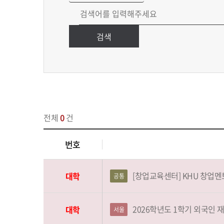
검색
전체
0
건
번호
[창업교육센터] KHU 창업멘
대학
공통
2026학년도 1학기 외국인 
대학
서울