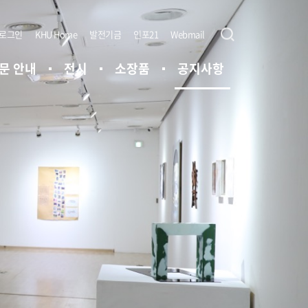
로그인
KHU Home
발전기금
인포21
Webmail
문 안내
전시
소장품
공지사항