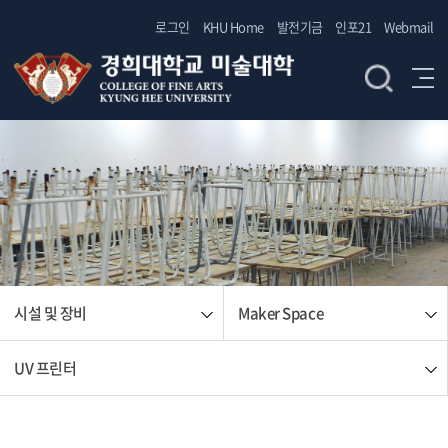
로그인
KHU Home
발전기금
인포21
Webmail
시설 및 장비
Maker Space
UV 프린터