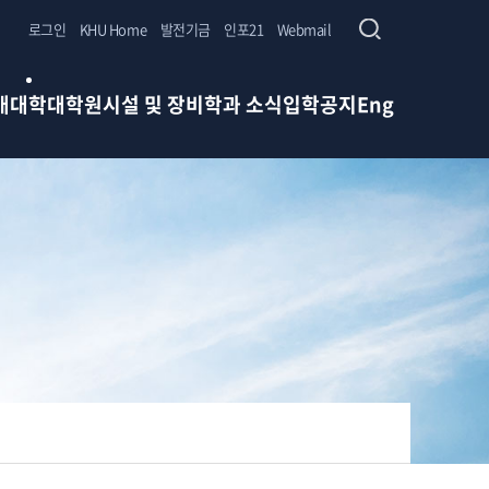
로그인
KHU Home
발전기금
인포21
Webmail
개
대학
대학원
시설 및 장비
학과 소식
입학
공지
Eng